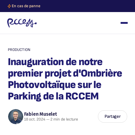
En cas de panne
PRODUCTION
Inauguration de notre
premier projet d'Ombrière
Photovoltaïque sur le
Parking de la RCCEM
Fabien Muselet
Partager
18 oct. 2024
—
2 min de lecture