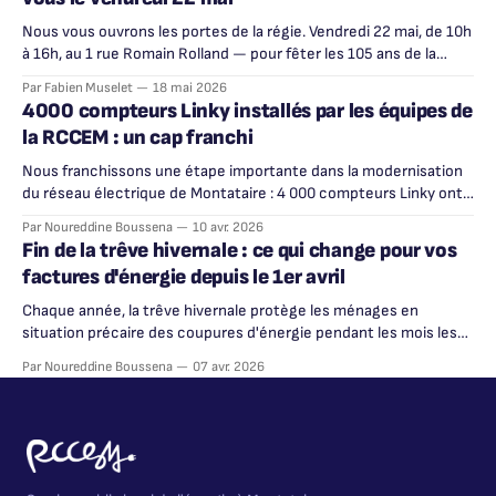
Nous vous ouvrons les portes de la régie. Vendredi 22 mai, de 10h
à 16h, au 1 rue Romain Rolland — pour fêter les 105 ans de la
RCCEM.
Par Fabien Muselet
18 mai 2026
4000 compteurs Linky installés par les équipes de
la RCCEM : un cap franchi
Nous franchissons une étape importante dans la modernisation
du réseau électrique de Montataire : 4 000 compteurs Linky ont
été installés par nos techniciens sur l'ensemble de la ville.
Par Noureddine Boussena
10 avr. 2026
Fin de la trêve hivernale : ce qui change pour vos
factures d'énergie depuis le 1er avril
Chaque année, la trêve hivernale protège les ménages en
situation précaire des coupures d'énergie pendant les mois les
plus froids. Cette période de protection a pris fin le 31 mars 2026.
Par Noureddine Boussena
07 avr. 2026