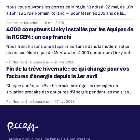
Nous vous ouvrons les portes de la régie. Vendredi 22 mai, de 10h
à 16h, au 1 rue Romain Rolland — pour fêter les 105 ans de la
RCCEM.
Par Fabien Muselet
18 mai 2026
4000 compteurs Linky installés par les équipes de
la RCCEM : un cap franchi
Nous franchissons une étape importante dans la modernisation
du réseau électrique de Montataire : 4 000 compteurs Linky ont
été installés par nos techniciens sur l'ensemble de la ville.
Par Noureddine Boussena
10 avr. 2026
Fin de la trêve hivernale : ce qui change pour vos
factures d'énergie depuis le 1er avril
Chaque année, la trêve hivernale protège les ménages en
situation précaire des coupures d'énergie pendant les mois les
plus froids. Cette période de protection a pris fin le 31 mars 2026.
Par Noureddine Boussena
07 avr. 2026
Service public local de l'énergie à Montataire